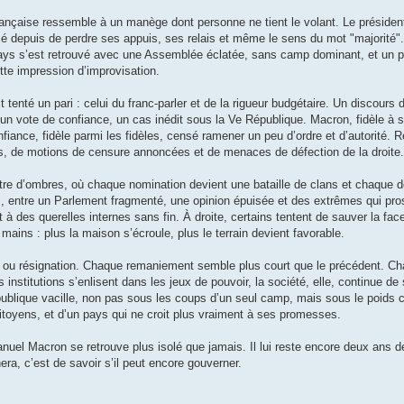
rançaise ressemble à un manège dont personne ne tient le volant. Le présiden
 depuis de perdre ses appuis, ses relais et même le sens du mot "majorité". 
e pays s’est retrouvé avec une Assemblée éclatée, sans camp dominant, et un p
ette impression d’improvisation.
enté un pari : celui du franc-parler et de la rigueur budgétaire. Un discours d
r un vote de confiance, un cas inédit sous la Ve République. Macron, fidèle à 
nce, fidèle parmi les fidèles, censé ramener un peu d’ordre et d’autorité. Ré
ds, de motions de censure annoncées et de menaces de défection de la droite.
tre d’ombres, où chaque nomination devient une bataille de clans et chaque 
entre un Parlement fragmenté, une opinion épuisée et des extrêmes qui pros
à des querelles internes sans fin. À droite, certains tentent de sauver la face
ains : plus la maison s’écroule, plus le terrain devient favorable.
re ou résignation. Chaque remaniement semble plus court que le précédent. C
 institutions s’enlisent dans les jeux de pouvoir, la société, elle, continue de
publique vacille, non pas sous les coups d’un seul camp, mais sous le poids 
itoyens, et d’un pays qui ne croit plus vraiment à ses promesses.
uel Macron se retrouve plus isolé que jamais. Il lui reste encore deux ans 
era, c’est de savoir s’il peut encore gouverner.