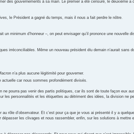
mmer des gouvernements à sa main. Le premier a été censuré, le deuxième a c
tives, le Président a gagné du temps, mais il nous a fait perdre le nôtre.
ait un minimum d’honneur –, on peut envisager qu’il prononce une nouvelle dis
itiques irréconciliables. Même un nouveau président élu demain n’aurait sans 
Macron n’a plus aucune légitimité pour gouverner.
ime actuelle car nous sommes profondément divisés.
 ne pourra pas venir des partis politiques, car ils sont de toute façon eux au
r les personnalités et les étiquettes au détriment des idées, la division ne pe
au rôle d’observateur. Et c’est pour ça que je vous ai présenté il y a quelques
pour dépasser les clivages et nous rassembler, enfin, sur les solutions à mettre