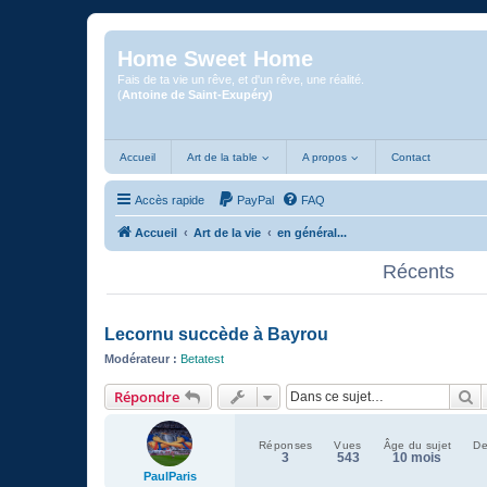
Home Sweet Home
Fais de ta vie un rêve, et d'un rêve, une réalité.
(
Antoine de Saint-Exupéry)
Accueil
Art de la table
A propos
Contact
Accès rapide
PayPal
FAQ
Accueil
Art de la vie
en général...
Récents
Lecornu succède à Bayrou
Modérateur :
Betatest
R
Répondre
Réponses
Vues
Âge du sujet
De
3
543
10 mois
PaulParis