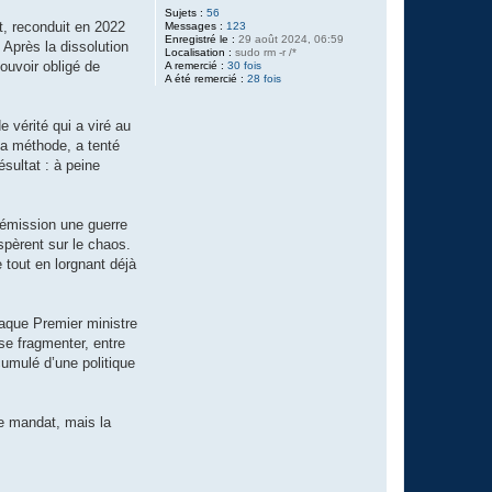
r
Sujets :
56
i
t, reconduit en 2022
Messages :
123
s
Enregistré le :
29 août 2024, 06:59
Après la dissolution
Localisation :
sudo rm -r /*
ouvoir obligé de
A remercié :
30 fois
A été remercié :
28 fois
e vérité qui a viré au
sa méthode, a tenté
sultat : à peine
démission une guerre
pèrent sur le chaos.
 tout en lorgnant déjà
haque Premier ministre
 se fragmenter, entre
cumulé d’une politique
de mandat, mais la