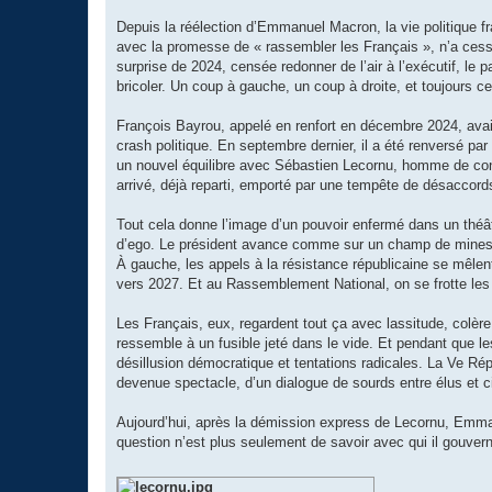
Depuis la réélection d’Emmanuel Macron, la vie politique f
avec la promesse de « rassembler les Français », n’a cessé
surprise de 2024, censée redonner de l’air à l’exécutif, l
bricoler. Un coup à gauche, un coup à droite, et toujours c
François Bayrou, appelé en renfort en décembre 2024, avait t
crash politique. En septembre dernier, il a été renversé pa
un nouvel équilibre avec Sébastien Lecornu, homme de confia
arrivé, déjà reparti, emporté par une tempête de désaccor
Tout cela donne l’image d’un pouvoir enfermé dans un théâ
d’ego. Le président avance comme sur un champ de mines, 
À gauche, les appels à la résistance républicaine se mêlent 
vers 2027. Et au Rassemblement National, on se frotte les m
Les Français, eux, regardent tout ça avec lassitude, colè
ressemble à un fusible jeté dans le vide. Et pendant que les
désillusion démocratique et tentations radicales. La Ve Ré
devenue spectacle, d’un dialogue de sourds entre élus et c
Aujourd’hui, après la démission express de Lecornu, Emman
question n’est plus seulement de savoir avec qui il gouvern