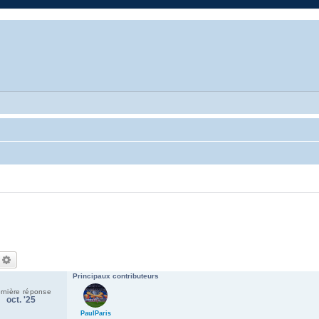
echercher
Recherche avancée
Principaux contributeurs
rnière réponse
oct. '25
PaulParis