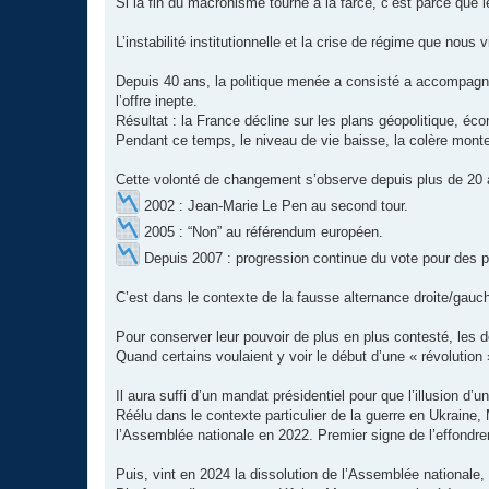
Si la fin du macronisme tourne à la farce, c’est parce que le
L’instabilité institutionnelle et la crise de régime que nous
Depuis 40 ans, la politique menée a consisté a accompagné
l’offre inepte.
Résultat : la France décline sur les plans géopolitique, éco
Pendant ce temps, le niveau de vie baisse, la colère monte
Cette volonté de changement s’observe depuis plus de 20 
2002 : Jean-Marie Le Pen au second tour.
2005 : “Non” au référendum européen.
Depuis 2007 : progression continue du vote pour des pa
C’est dans le contexte de la fausse alternance droite/ga
Pour conserver leur pouvoir de plus en plus contesté, les 
Quand certains voulaient y voir le début d’une « révolution »
Il aura suffi d’un mandat présidentiel pour que l’illusion d’
Réélu dans le contexte particulier de la guerre en Ukraine,
l’Assemblée nationale en 2022. Premier signe de l’effondre
Puis, vint en 2024 la dissolution de l’Assemblée nationale, e