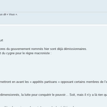
ous dit « Vous ».
urt
bres du gouvernement nommés hier sont déjà démissionnaires.
nt du cygne pour le règne macroniste :
 mettront en avant les « appétits partisans » opposant certains membres de l
dimensionnés, la lutte pour conquérir le pouvoir… Soit, mais il n’y a là rien q