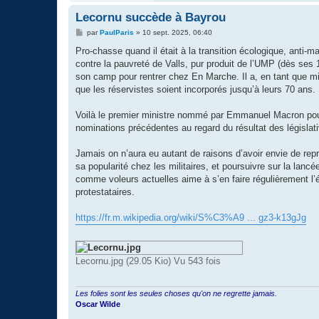
Lecornu succède à Bayrou
M
par
PaulParis
»
10 sept. 2025, 06:40
e
s
Pro-chasse quand il était à la transition écologique, anti-
s
contre la pauvreté de Valls, pur produit de l’UMP (dès ses 16
a
g
son camp pour rentrer chez En Marche. Il a, en tant que mi
e
que les réservistes soient incorporés jusqu’à leurs 70 ans.
Voilà le premier ministre nommé par Emmanuel Macron pour
nominations précédentes au regard du résultat des législat
Jamais on n’aura eu autant de raisons d’avoir envie de r
sa popularité chez les militaires, et poursuivre sur la lancé
comme voleurs actuelles aime à s’en faire régulièrement l
protestataires.
https://fr.m.wikipedia.org/wiki/S%C3%A9 ... gz3-k13gJg
Lecornu.jpg (29.05 Kio) Vu 543 fois
Les folies sont les seules choses qu'on ne regrette jamais.
Oscar Wilde