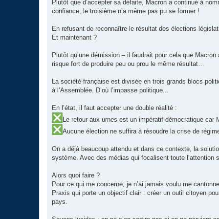
Plutôt que d’accepter sa défaite, Macron a continué à no
confiance, le troisième n’a même pas pu se former !
En refusant de reconnaître le résultat des élections législa
Et maintenant ?
Plutôt qu’une démission – il faudrait pour cela que Macron 
risque fort de produire peu ou prou le même résultat…
La société française est divisée en trois grands blocs pol
à l’Assemblée. D’où l’impasse politique...
En l’état, il faut accepter une double réalité :
Le retour aux urnes est un impératif démocratique car 
Aucune élection ne suffira à résoudre la crise de rég
On a déjà beaucoup attendu et dans ce contexte, la solution
système. Avec des médias qui focalisent toute l’attention su
Alors quoi faire ?
Pour ce qui me concerne, je n’ai jamais voulu me cantonner 
Praxis qui porte un objectif clair : créer un outil citoyen 
pays.