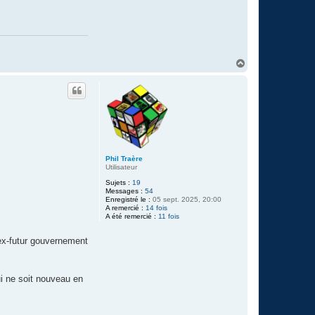
H
a
u
t
Phil Traère
Utilisateur
Sujets :
19
Messages :
54
Enregistré le :
05 sept. 2025, 20:00
A remercié :
14 fois
A été remercié :
11 fois
’ex-futur gouvernement
ui ne soit nouveau en