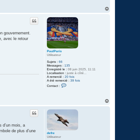
H
a
u
t
on gouvernement.
, avec le retour
PaulParis
Utilisateur
Sujets :
66
Messages :
135
Enregistré le :
08 juin 2025, 11:11
Localisation :
juste à côté...
A remercié :
20 fois
A été remercié :
39 fois
C
Contact :
o
n
t
a
H
c
a
t
u
e
t
r
P
a
s d’un mois, a
u
l
mbole de plus d’une
P
defre
a
Utilisateur