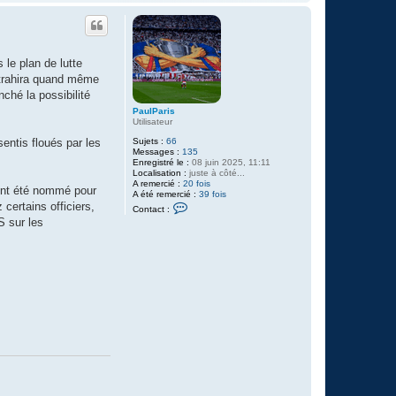
 le plan de lutte
l trahira quand même
ché la possibilité
PaulParis
Utilisateur
Sujets :
66
ntis floués par les
Messages :
135
Enregistré le :
08 juin 2025, 11:11
Localisation :
juste à côté...
A remercié :
20 fois
ment été nommé pour
A été remercié :
39 fois
C
 certains officiers,
Contact :
o
S sur les
n
t
a
c
t
e
r
P
a
u
l
P
a
r
i
s