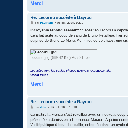
Merci
Re: Lecornu succède à Bayrou
M
par
PaulParis
»
06 oct. 2025, 10:12
e
s
Incroyable rebondissement :
Sébastien Lecornu a déposé
s
Cela fait suite au coup de sang de Bruno Retailleau hier so
a
g
surprise de Bruno Le Maire. Au milieu de ce chaos, une dis
e
Lecornu.jpg (689.42 Kio) Vu 521 fois
Les folies sont les seules choses qu'on ne regrette jamais.
Oscar Wilde
Merci
Re: Lecornu succède à Bayrou
M
par
defre
»
06 oct. 2025, 15:10
e
s
Ce matin, la France s’est réveillée avec un nouveau coup d
s
présenté sa démission à Emmanuel Macron. À peine nommé, 
a
g
Ve République à bout de souffle, enfermée dans un cycle d’
e