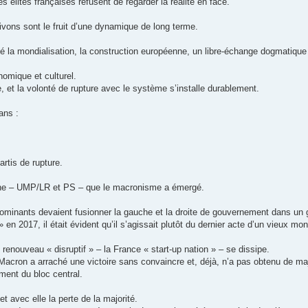
s élites françaises refusent de regarder la réalité en face.
 vivons sont le fruit d’une dynamique de long terme.
 la mondialisation, la construction européenne, un libre-échange dogmatique 
nomique et culturel.
, et la volonté de rupture avec le système s’installe durablement.
ans :
rtis de rupture.
uche – UMP/LR et PS – que le macronisme a émergé.
dominants devaient fusionner la gauche et la droite de gouvernement dans un g
 en 2017, il était évident qu’il s’agissait plutôt du dernier acte d’un vieux mo
un renouveau « disruptif » – la France « start-up nation » – se dissipe.
 Macron a arraché une victoire sans convaincre et, déjà, n’a pas obtenu de ma
ment du bloc central.
t avec elle la perte de la majorité.