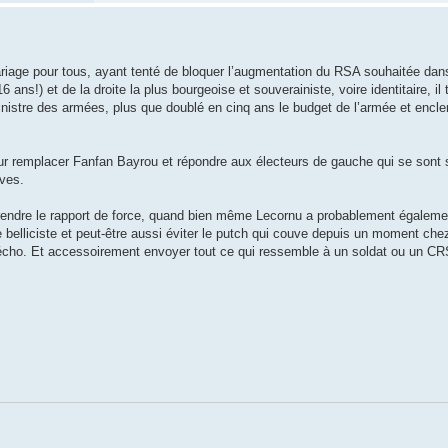
mariage pour tous, ayant tenté de bloquer l’augmentation du RSA souhaitée dans
 ans!) et de la droite la plus bourgeoise et souverainiste, voire identitaire, i
nistre des armées, plus que doublé en cinq ans le budget de l’armée et enclen
 remplacer Fanfan Bayrou et répondre aux électeurs de gauche qui se sont se
ives.
eprendre le rapport de force, quand bien même Lecornu a probablement égale
e belliciste et peut-être aussi éviter le putch qui couve depuis un moment chez
’écho. Et accessoirement envoyer tout ce qui ressemble à un soldat ou un CR