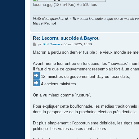
lecornu.jpg (127.54 Kio) Vu 510 fois
Vieillir c'est quand on dit « Tu » à tout le monde et que tout le monde v
Marcel Pagnol
Re: Lecornu succède à Bayrou
M
par
Phil Traère
»
06 oct. 2025, 18:29
e
s
Macron a perdu son dernier fusible : le vieux monde se me
s
a
g
Avant même leur entrée en fonctions, les “nouveaux” mem
e
Il faut dire que ce gouvernement ressemblait fort à un cha
12 ministres du gouvernement Bayrou reconduits,
4 anciens ministres…
On a vu mieux comme “rupture”.
Pour expliquer cette bouffonnade, les médias traditionnels
dans la perspective de la prochaine élection présidentielle.
Dit plus simplement : l’opportunisme débridée, les égos sur
politique. Les vraies causes sont ailleurs.