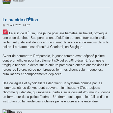
Utilisateur
Le suicide d’Élisa
M
27 oct. 2025, 20:07
e
s
Le suicide d’Élisa, une jeune policière harcelée au travail, provoque
s
a
une onde de choc. Ses parents ont décidé de se constituer partie civile,
g
réclamant justice et dénonçant un climat de silence et de mépris dans la
e
police. Le drame s’est déroulé à Charleroi, en Belgique.
Avant de commettre l’irréparable, la jeune femme avait déposé plainte
contre un officier pour harcèlement s3xuel et vi0l présumé. Son geste
tragique relance le débat sur la culture patriarcale encore ancrée dans les
forces de l’ordre, où de nombreuses femmes disent subir moqueries,
humiliations et comportements déplacés.
Des collègues et syndicalistes décrivent un système dominé par les
hommes, où les dérives sont souvent minimisées. « C’est toujours
l’homme qui décide, qui rabaisse, parfois sous couvert d’humour », confie
un formateur de la police fédérale. Un drame qui expose les failles d’une
institution où la parole des victimes peine encore à être entendue.