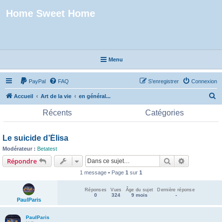
Home Sweet Home
Menu
Accueil
PayPal
FAQ
S’enregistrer
Connexion
R
Accueil
Art de la vie
en général...
e
Récents
Catégories
c
h
Le suicide d’Élisa
e
Modérateur :
Betatest
r
Rechercher
Recherche 
Répondre
c
1 message • Page
1
sur
1
h
Réponses
Vues
Âge du sujet
Dernière réponse
e
0
324
9 mois
-
PaulParis
r
PaulParis